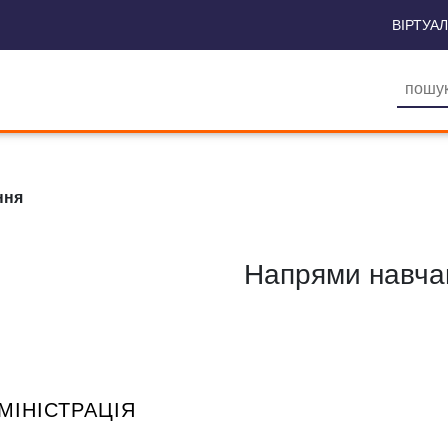
ВІРТУА
ння
Напрями навча
МІНІСТРАЦІЯ