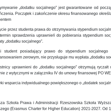
ymywanie „dodatku socjalnego” jest gwarantowane od począt
ńczenia. Początek i zakończenie okresu finansowanego określ
udentem
cie przez studenta prawa do otrzymywania stypendium socjalne
 termin sprawdzenia uprawnień do pobierania stypendium soc
ty „dodatku socjalnego”.
li student posiadający prawo do stypendium socjalnego
nansowaniem zerowym, nie przysługuje mu wypłata „dodatku soc
stnicy uprawnieni do „dodatku socjalnego” otrzymują ryczałt
nie z wytycznymi w załączniku IV do umowy finansowej PO WE
ki wsparcia indywidualnego powiększonego o „dodatek socjaln
za Szkoła Prawa i Administracji Rzeszowska Szkoła Wyższa
zego (Erasmus Charter for Higher Education) 2021-2027. Od 1 s