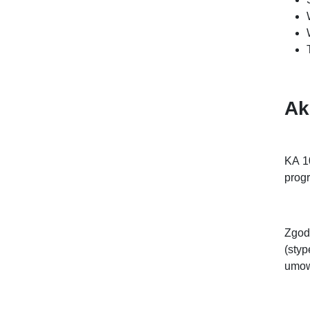
Ak
KA 1
progr
Zgod
(sty
umow