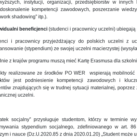
wyższych, instytucji, organizacji, przedsiębiorstw w inny
(doskonalenie kompetencji zawodowych, poszerzanie wiedzy 
„work shadowing” itp.).
widualni beneficjenci
(studenci i pracownicy uczelni) ubiegają 
enci i pracownicy przyjeżdżający do polskich uczelni z u
ansowanie (stypendium) ze swojej uczelni macierzystej (wysyła
lnie z krajów programu muszą mieć Kartę Erasmusa dla szkoln
ekty realizowane ze środków PO WER wspierają mobilność
ektów jest podniesienie kompetencji zawodowych i kluc
ntów znajdujących się w trudnej sytuacji materialnej, poprzez
nicznej uczelni.
atek socjalny” przysługuje studentom, którzy w terminie 
ymywania stypendium socjalnego, zdefiniowanego w art. 86
zym i nauce (Dz.U.2020.85 z dnia 2020.01.20) „Student może ub