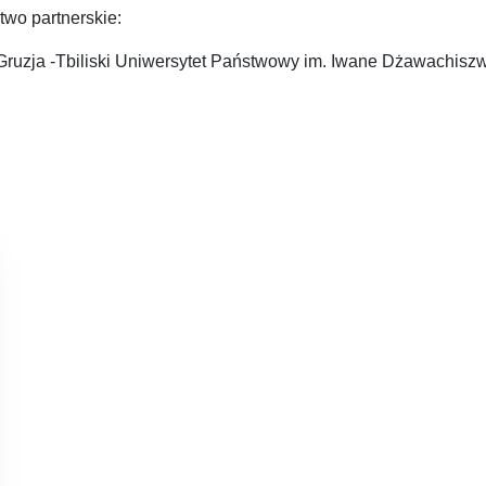
two partnerskie:
Gruzja -Tbiliski Uniwersytet Państwowy im. Iwane Dżawachiszw