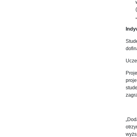
Indy
Stud
dofin
Ucze
Proj
proj
stude
zagra
„Dod
otrz
wyżs