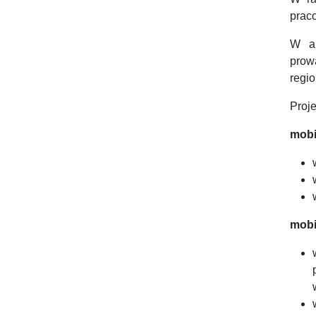
prac
W ak
prow
regi
Proj
mobi
mobi