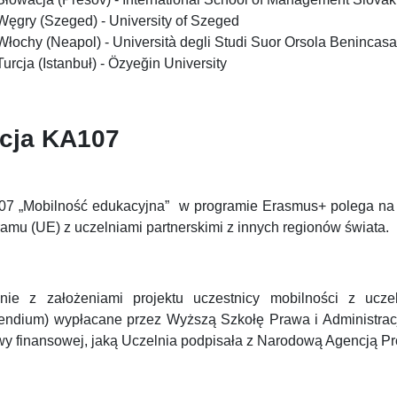
Węgry (Szeged) - University of Szeged
Włochy (Neapol) - Università degli Studi Suor Orsola Benincasa
Turcja (Istanbuł) - Özyeğin University
cja KA107
07 „Mobilność edukacyjna” w programie Erasmus+ polega na 
amu (UE) z uczelniami partnerskimi z innych regionów świata.
nie z założeniami projektu uczestnicy mobilności z uczel
pendium) wypłacane przez Wyższą Szkołę Prawa i Administra
y finansowej, jaką Uczelnia podpisała z Narodową Agencją P