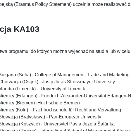
ejską (Erasmus Policy Statement) uczelnia może realizować dz
cja KA103
twa programu, do których można wyjechać na studia lub w celu
Bułgaria (Sofia) - College of Management, Trade and Marketing
Chorwacja (Osijek) - Josip Juras Strossmayer University
Irlandia (Limerick) - University of Limerick
Niemcy (Erlangen) - Friedrich-Alexander-Universität Erlangen-
Niemcy (Bremen) -Hochschule Bremen
Niemcy (Köln) – Fachhochschule für Recht und Verwaltung
Słowacja (Bratysława) - Pan-European University
Słowacja (Koszyce) - Uniwersytet Pavla Jozefa Šafárika
Słowacja (Prešov) - International School of Management Slovak