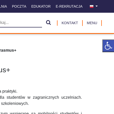
LNIA
POCZTA
EDUKATOR
E-REKRUTACJA
KONTAKT
MENU
rasmus+
us+
 praktyki.
la studentów w zagranicznych uczelniach.
 szkoleniowych.
szym wspierane są mobilności studentów i