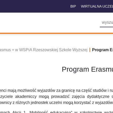
BIP
WIRTUALNA UCZE
asmus + w WSPiA Rzeszowskiej Szkole Wyższej
Program E
Program Erasm
nci mają możliwość wyjazdów za granicę na część studiów i na
zyciele akademiccy mogą prowadzić zajęcia dydaktyczne d
ownicy z różnych jednostek uczelni mogą korzystać z wyjazdów
mach Akcji 1 „Mobilność edukacyjna” w szkolnictwie wyż