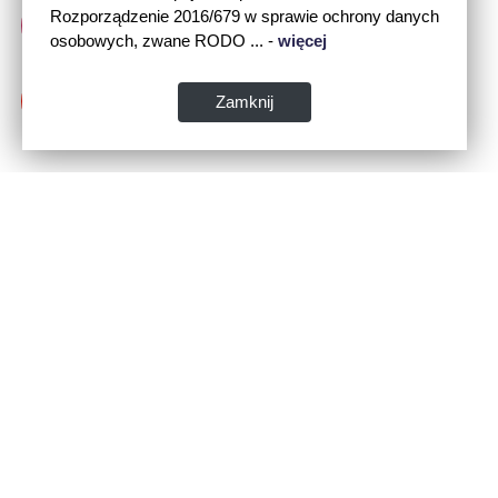
Rozporządzenie 2016/679 w sprawie ochrony danych
osobowych, zwane RODO ... -
więcej
Zamknij
Dane kontaktowe:
WSPIA Rzeszowska Szkoła Wyższa
ul. Cegielniana 14 (boczna al. Rejtana)
35-310 Rzeszów