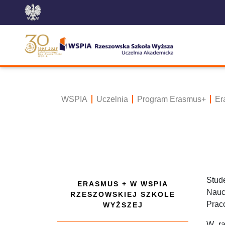
WSPIA
Uczelnia
Program Erasmus+
Er
Stude
ERASMUS + W WSPIA
Nauc
RZESZOWSKIEJ SZKOLE
Prac
WYŻSZEJ
W ra