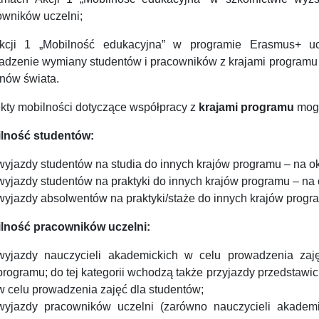
owników uczelni;
cji 1 „Mobilność edukacyjna” w programie Erasmus+ u
adzenie wymiany studentów i pracowników z krajami programu o
onów świata.
ekty mobilności dotyczące współpracy z
krajami
programu
mog
lność studentów:
wyjazdy studentów na studia do innych krajów programu – na ok
wyjazdy studentów na praktyki do innych krajów programu – na 
wyjazdy absolwentów na praktyki/staże do innych krajów progra
lność pracowników uczelni:
wyjazdy nauczycieli akademickich w celu prowadzenia zaj
programu; do tej kategorii wchodzą także przyjazdy przedstawic
w celu prowadzenia zajęć dla studentów;
wyjazdy pracowników uczelni (zarówno nauczycieli akademi