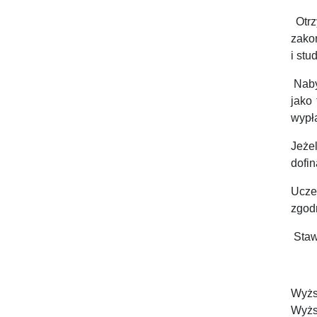
Otrz
zako
i st
Naby
jako
wypła
Jeże
dofi
Ucze
zgod
Staw
Wyżs
Wyżs