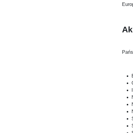
Europ
Ak
Pańs